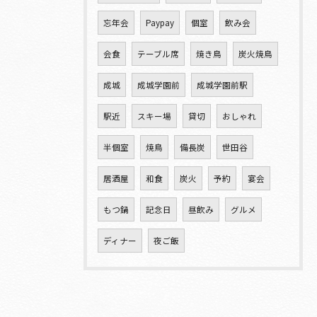
忘年会
Paypay
個室
飲み会
会食
テーブル席
焼き鳥
炭火焼鳥
成城
成城学園前
成城学園前駅
駅近
スキー場
貸切
おしゃれ
半個室
焼鳥
備長炭
世田谷
居酒屋
和食
炭火
予約
宴会
もつ鍋
記念日
昼飲み
グルメ
ディナー
夜ご飯