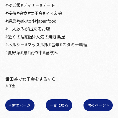
#夜ご飯#ディナー#デート
#接待#会食#女子会#ママ友会
#焼鳥#yakitori#japanfood
#一人飲みが出来るお店
#近くの居酒屋#人気の焼き鳥屋
#ヘルシー#マッスル飯#旨辛#スタミナ料理
#夏野菜#鰻#創作串#昼飲み
世田谷で女子会をするなら
女子会
< 前のページ
一覧に戻る
次のページ >