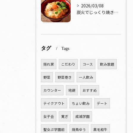
2026/03/08
炭火でじっくり焼き上げた鶏肉。
タグ
Tags
隠れ家
こだわり
コース
飲み放題
野菜
野菜巻き
一人飲み
カウンター
地鶏
おすすめ
テイクアウト
ちょい飲み
デート
女子会
寛ぎ
成城学園
聖女ぷ学園前
焼鳥ゆう
黒毛和牛