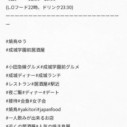
(L.Oフード22時、ドリンク23:30)
ーーーーーーーーーーーーーーーーーーーーーーーーー
ー
#焼鳥ゆう
#成城学園前居酒屋
#小田急線グルメ#成城学園前グルメ
#成城ディナー#成城ランチ
#レストラン#居酒屋#駅近
#夜ご飯#ディナー#デート
#接待#会食#女子会
#焼鳥#yakitori#japanfood
#一人飲みが出来るお店
#近くの居酒屋#人気の焼き鳥屋