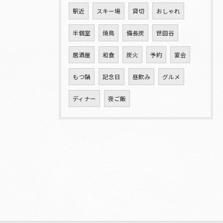
駅近
スキー場
貸切
おしゃれ
半個室
焼鳥
備長炭
世田谷
居酒屋
和食
炭火
予約
宴会
もつ鍋
記念日
昼飲み
グルメ
ディナー
夜ご飯