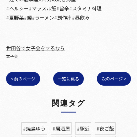
#ヘルシー#マッスル飯#旨辛#スタミナ料理
#夏野菜#鰻#ラーメン#創作串#昼飲み
世田谷で女子会をするなら
女子会
< 前のページ
一覧に戻る
次のページ >
関連タグ
#焼鳥ゆう
#居酒屋
#駅近
#夜ご飯