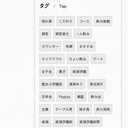
タグ
Tags
隠れ家
こだわり
コース
飲み放題
野菜
野菜巻き
一人飲み
カウンター
地鶏
おすすめ
テイクアウト
ちょい飲み
デート
女子会
寛ぎ
成城学園
聖女ぷ学園前
焼鳥ゆう
黒毛和牛
忘年会
Paypay
個室
飲み会
会食
テーブル席
焼き鳥
炭火焼鳥
成城
成城学園前
成城学園前駅