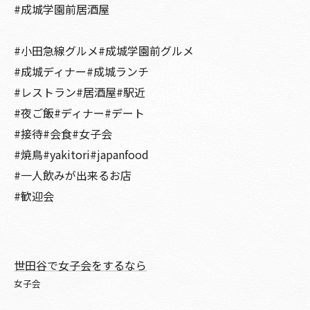
#成城学園前居酒屋
#小田急線グルメ#成城学園前グルメ
#成城ディナー#成城ランチ
#レストラン#居酒屋#駅近
#夜ご飯#ディナー#デート
#接待#会食#女子会
#焼鳥#yakitori#japanfood
#一人飲みが出来るお店
#歓迎会
世田谷で女子会をするなら
女子会