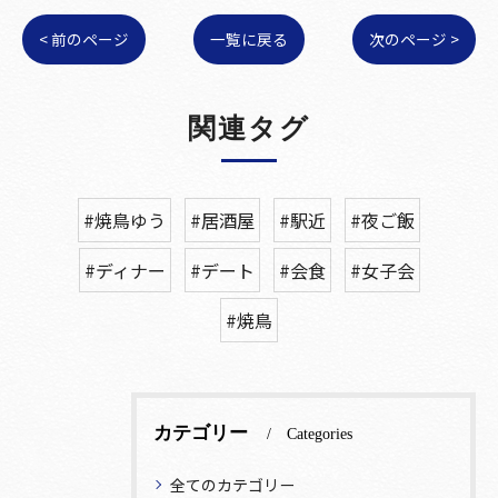
< 前のページ
一覧に戻る
次のページ >
関連タグ
#焼鳥ゆう
#居酒屋
#駅近
#夜ご飯
#ディナー
#デート
#会食
#女子会
#焼鳥
カテゴリー
Categories
全てのカテゴリー