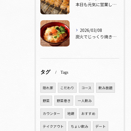
本日も元気に営業しております！🔥
2026/03/08
炭火でじっくり焼き上げた鶏肉。
タグ
Tags
隠れ家
こだわり
コース
飲み放題
野菜
野菜巻き
一人飲み
カウンター
地鶏
おすすめ
テイクアウト
ちょい飲み
デート