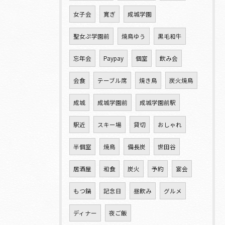
女子会
寛ぎ
成城学園
聖女ぷ学園前
焼鳥ゆう
黒毛和牛
忘年会
Paypay
個室
飲み会
会食
テーブル席
焼き鳥
炭火焼鳥
成城
成城学園前
成城学園前駅
駅近
スキー場
貸切
おしゃれ
半個室
焼鳥
備長炭
世田谷
居酒屋
和食
炭火
予約
宴会
もつ鍋
記念日
昼飲み
グルメ
ディナー
夜ご飯