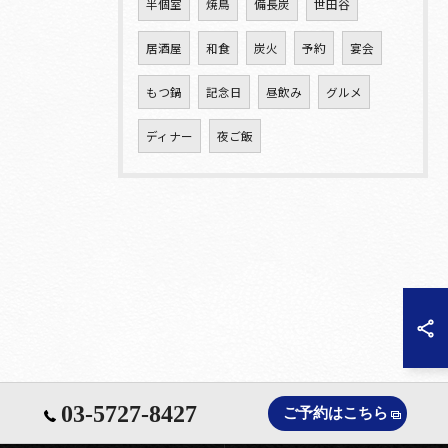
半個室
焼鳥
備長炭
世田谷
居酒屋
和食
炭火
予約
宴会
もつ鍋
記念日
昼飲み
グルメ
ディナー
夜ご飯
03-5727-8427
ご予約はこちら