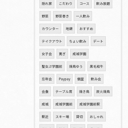
隠れ家
こだわり
コース
飲み放題
野菜
野菜巻き
一人飲み
カウンター
地鶏
おすすめ
テイクアウト
ちょい飲み
デート
女子会
寛ぎ
成城学園
聖女ぷ学園前
焼鳥ゆう
黒毛和牛
忘年会
Paypay
個室
飲み会
会食
テーブル席
焼き鳥
炭火焼鳥
成城
成城学園前
成城学園前駅
駅近
スキー場
貸切
おしゃれ