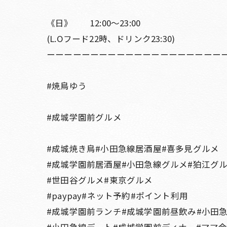
《日》 12:00〜23:00
(L.Oフード22時、ドリンク23:30)
ーーーーーーーーーーーーーーーーーーーー
#焼鳥ゆう
#成城学園前グルメ
#成城焼き鳥#小田急線居酒屋#喜多見グルメ
#成城学園前居酒屋#小田急線グルメ#狛江グ
#世田谷グルメ#東京グルメ
#paypay#ネット予約#ポイント利用
#成城学園前ランチ#成城学園前昼飲み#小田
#小田急線デート#成城学園前ディナー#ママ