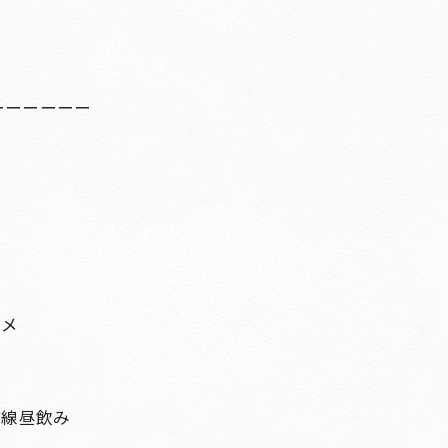
ーーーーーー
ルメ
急線昼飲み
会