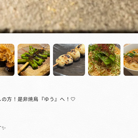
の方！是非焼鳥『ゆう』へ！🤍
す✨