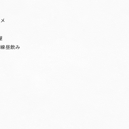
ルメ
屋
急線昼飲み
会