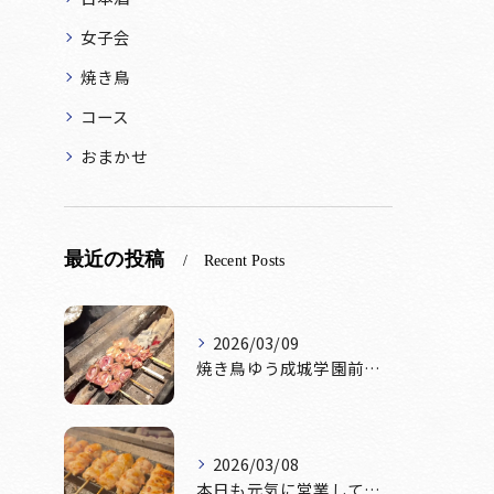
女子会
焼き鳥
コース
おまかせ
最近の投稿
Recent Posts
2026/03/09
焼き鳥ゆう成城学園前店です！本日テーブル席おひとつ、カウンタ...
2026/03/08
本日も元気に営業しております！🔥