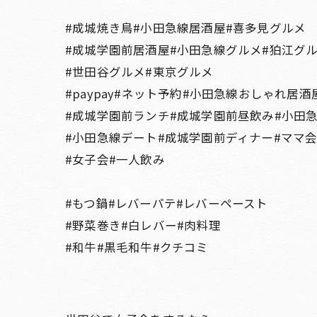
#成城焼き鳥#小田急線居酒屋#喜多見グルメ
#成城学園前居酒屋#小田急線グルメ#狛江グ
#世田谷グルメ#東京グルメ
#paypay#ネット予約#小田急線おしゃれ居酒
#成城学園前ランチ#成城学園前昼飲み#小田
#小田急線デート#成城学園前ディナー#ママ
#女子会#一人飲み
#もつ鍋#レバーパテ#レバーペースト
#野菜巻き#白レバー#肉料理
#和牛#黒毛和牛#クチコミ