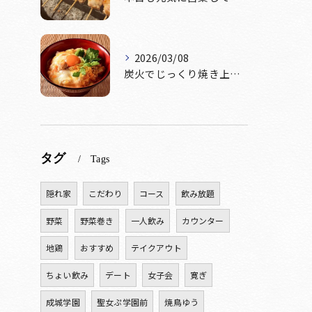
2026/03/08
炭火でじっくり焼き上げた鶏肉。
タグ
Tags
隠れ家
こだわり
コース
飲み放題
野菜
野菜巻き
一人飲み
カウンター
地鶏
おすすめ
テイクアウト
ちょい飲み
デート
女子会
寛ぎ
成城学園
聖女ぷ学園前
焼鳥ゆう