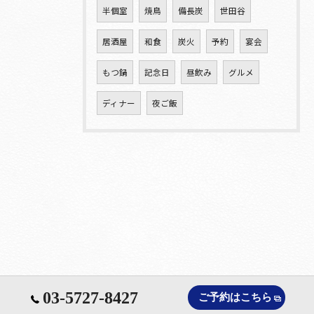
半個室
焼鳥
備長炭
世田谷
居酒屋
和食
炭火
予約
宴会
もつ鍋
記念日
昼飲み
グルメ
ディナー
夜ご飯
03-5727-8427
ご予約はこちら