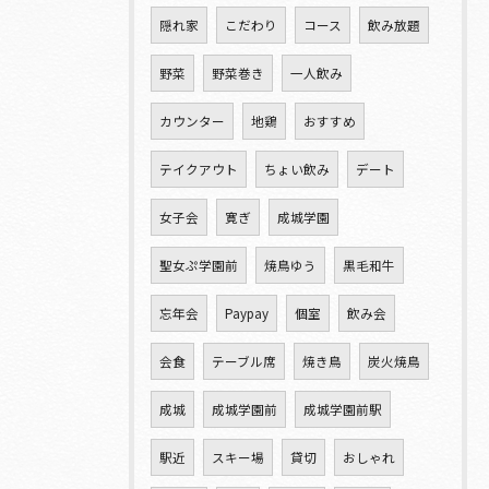
隠れ家
こだわり
コース
飲み放題
野菜
野菜巻き
一人飲み
カウンター
地鶏
おすすめ
テイクアウト
ちょい飲み
デート
女子会
寛ぎ
成城学園
聖女ぷ学園前
焼鳥ゆう
黒毛和牛
忘年会
Paypay
個室
飲み会
会食
テーブル席
焼き鳥
炭火焼鳥
成城
成城学園前
成城学園前駅
駅近
スキー場
貸切
おしゃれ